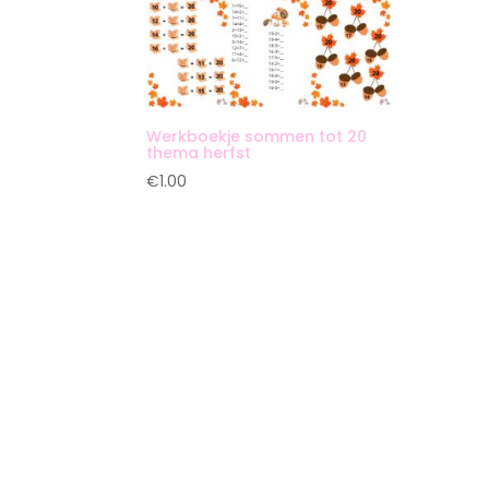
Werkboekje sommen tot 20
thema herfst
€
1.00