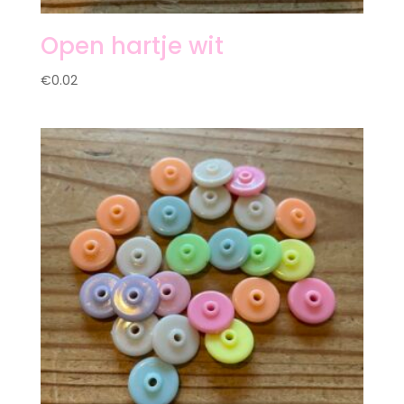
Open hartje wit
€
0.02