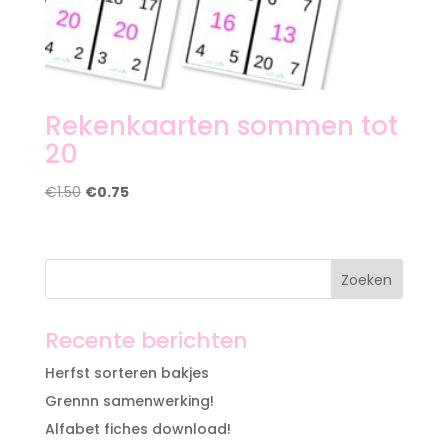
Rekenkaarten sommen tot
20
Oorspronkelijke
Huidige
€
1.50
€
0.75
prijs
prijs
was:
is:
€1.50.
€0.75.
Recente berichten
Herfst sorteren bakjes
Grennn samenwerking!
Alfabet fiches download!