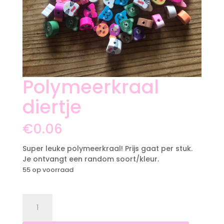
Polymeerkraal
diertje
€
0.06
Super leuke polymeerkraal! Prijs gaat per stuk.
Je ontvangt een random soort/kleur.
55 op voorraad
Polymeerkraal
diertje
aantal