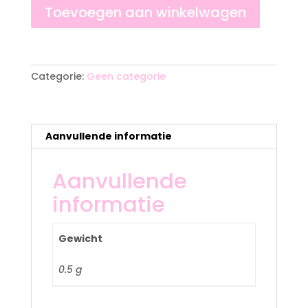
Toevoegen aan winkelwagen
A
l
t
Categorie:
Geen categorie
e
r
n
a
Aanvullende informatie
t
i
Aanvullende
v
e
informatie
:
Gewicht
0.5 g