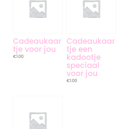
Cadeaukaar
Cadeaukaar
tje voor jou
tje een
kadootje
€
1.00
speciaal
voor jou
€
1.00