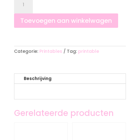
zomaar
aantal
Toevoegen aan winkelwagen
A
l
Categorie:
Printables
Tag:
printable
t
e
r
n
Beschrijving
a
t
i
v
e
Gerelateerde producten
: