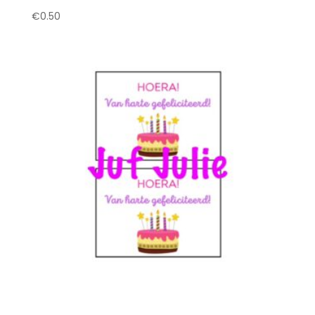
€
0.50