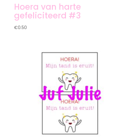
Hoera van harte
gefeliciteerd #3
€
0.50