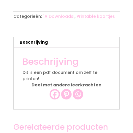
A
aantal
l
t
Categorieën:
1A Downloads!
,
Printable kaartjes
e
r
n
a
Beschrijving
t
i
Beschrijving
v
e
:
Dit is een pdf document om zelf te
printen!
Deel met andere leerkrachten
Gerelateerde producten