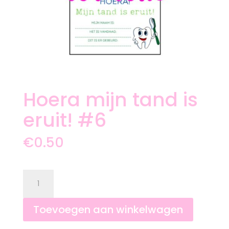
Hoera mijn tand is
eruit! #6
€
0.50
Hoera
mijn
tand
is
Toevoegen aan winkelwagen
eruit!
#6