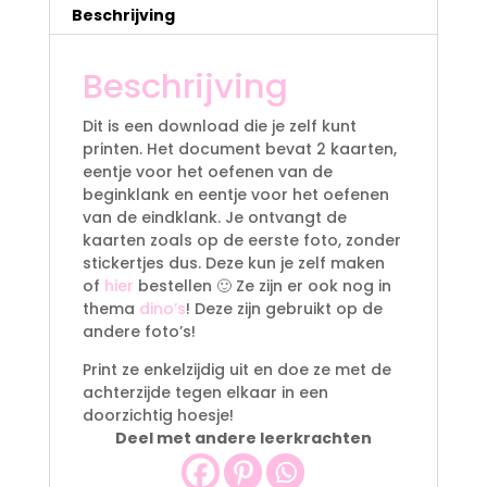
i
Beschrijving
v
e
Beschrijving
:
Dit is een download die je zelf kunt
printen. Het document bevat 2 kaarten,
eentje voor het oefenen van de
beginklank en eentje voor het oefenen
van de eindklank. Je ontvangt de
kaarten zoals op de eerste foto, zonder
stickertjes dus. Deze kun je zelf maken
of
hier
bestellen 🙂 Ze zijn er ook nog in
thema
dino’s
! Deze zijn gebruikt op de
andere foto’s!
Print ze enkelzijdig uit en doe ze met de
achterzijde tegen elkaar in een
doorzichtig hoesje!
Deel met andere leerkrachten