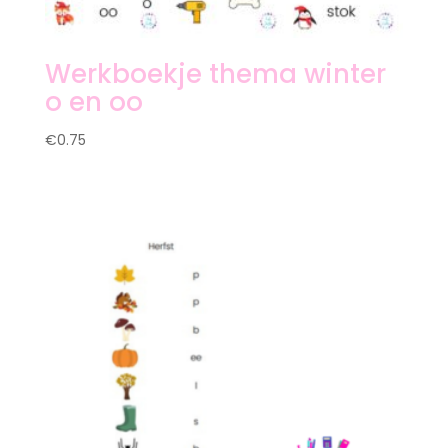
Werkboekje thema winter
o en oo
€
0.75