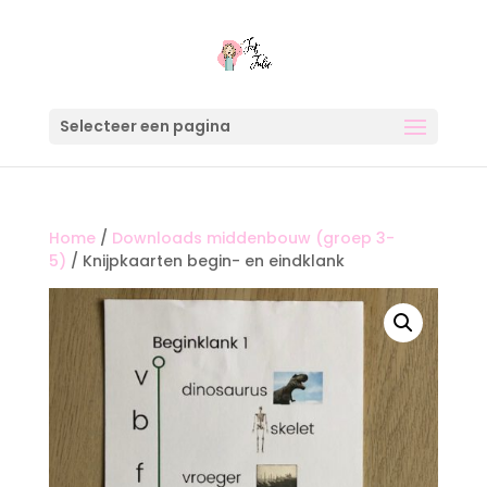
Selecteer een pagina
Home
/
Downloads middenbouw (groep 3-
5)
/ Knijpkaarten begin- en eindklank