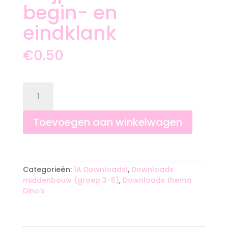
begin- en
eindklank
€
0.50
Knijpkaarten
begin-
en
eindklank
Toevoegen aan winkelwagen
aantal
A
l
t
Categorieën:
1A Downloads!
,
Downloads
e
middenbouw (groep 3-5)
,
Downloads thema
r
Dino's
n
a
t