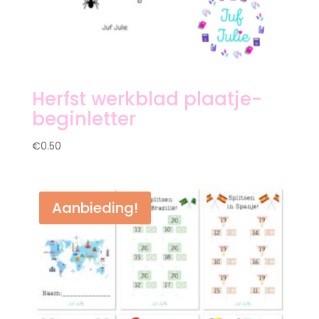
Herfst werkblad plaatje-
beginletter
€
0.50
Aanbieding!