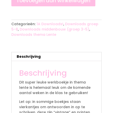
Toevoegen aan winkelwagen
5
#1
A
aantal
l
t
Categorieën:
1A Downloads!
,
Downloads groep
e
5-8
,
Downloads middenbouw (groep 3-5)
,
r
Downloads thema Lente
n
a
t
i
Beschrijving
v
e
Beschrijving
:
Dit super leuke werkboekje in thema
lente is helemaal leuk om de komende
aantal weken in de klas te gebruiken!
Let op: in sommige boekjes staan
vierkantjes om antwoorden in op te
schrijven, deze zijn “vintage” en printen