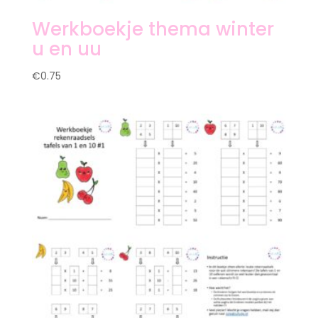
Werkboekje thema winter
u en uu
€
0.75