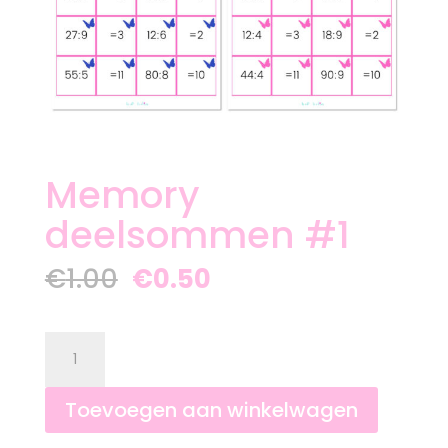
Memory
deelsommen #1
Oorspronkelijke
Huidige
€
1.00
€
0.50
prijs
prijs
was:
is:
€1.00.
€0.50.
Memory
deelsommen
#1
aantal
Toevoegen aan winkelwagen