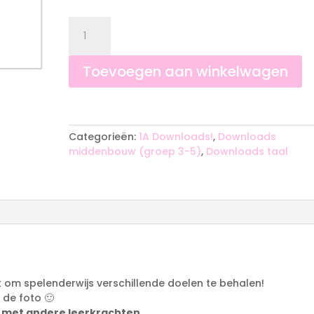
was:
is:
€1.00.
€0.50.
Memory
tweetekenklanken,
lange
en
Toevoegen aan winkelwagen
korte
klanken
A
#1
l
aantal
t
Categorieën:
1A Downloads!
,
Downloads
e
middenbouw (groep 3-5)
,
Downloads taal
r
n
a
t
i
v
e
:
k om spelenderwijs verschillende doelen te behalen!
 de foto 🙂
 met andere leerkrachten