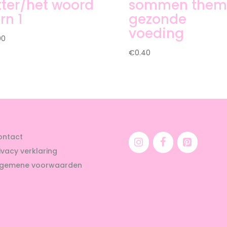
tter/het woord
sommen them
rn 1
gezonde
voeding
00
€
0.40
ontact
ivacy verklaring
lgemene voorwaarden