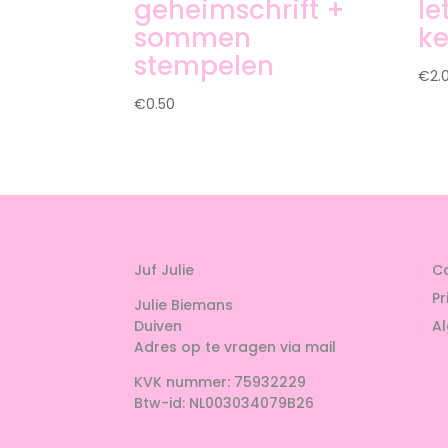
geheimschrift +
le
sommen
ke
stempelen
€
2.
€
0.50
Juf Julie
C
Pr
Julie Biemans
Duiven
A
Adres op te vragen via mail
KVK nummer: 75932229
Btw-id: NL003034079B26