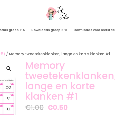
oads groep 1-4
Downloads groep 5-8
Downloads voor leerkra
-5)
/ Memory tweetekenklanken, lange en korte klanken #1
Memory
tweetekenklanken
lange en korte
klanken #1
Oorspronkelijke
Huidige
€
1.00
€
0.50
prijs
prijs