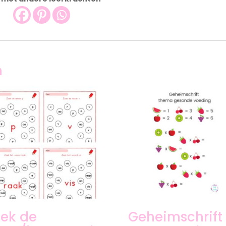
n
ek de
Geheimschrift 