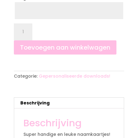
Naamkaartjes
8x5
cm!
aantal
Toevoegen aan winkelwagen
A
l
t
Categorie:
Gepersonaliseerde downloads!
e
r
n
a
Beschrijving
t
i
Beschrijving
v
e
:
Super handige en leuke naamkaartjes!