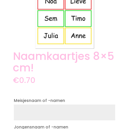
Naamkaartjes 8×5
cm!
€
0.70
Meisjesnaam of -namen
Jongensnaam of -namen