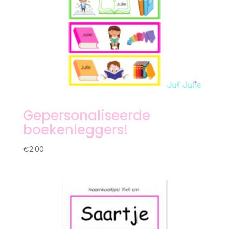
Gepersonaliseerde
boekenleggers!
€
2.00