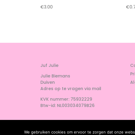
€
3.00
€
0.
Juf Julie
C
Pr
Julie Biemans
Duiven
A
Adres op te vragen via mail
KVK nummer: 75932229
Btw-id: NL003034079B26
We gebruiken cookies om ervoor te zorgen dat onze websit
Copyright Juf Julie © 2019-2026