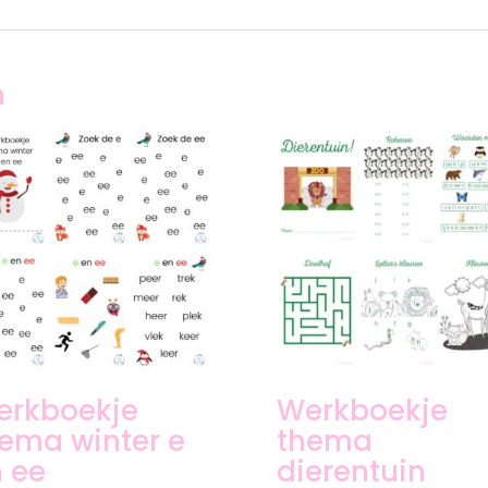
n
erkboekje
Werkboekje
ema winter e
thema
 ee
dierentuin