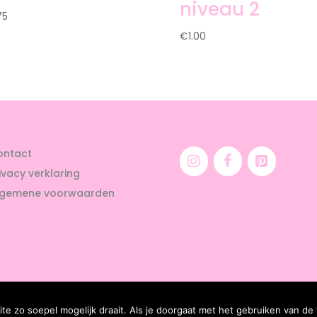
niveau 2
75
€
1.00
ontact
ivacy verklaring
lgemene voorwaarden
e zo soepel mogelijk draait. Als je doorgaat met het gebruiken van de