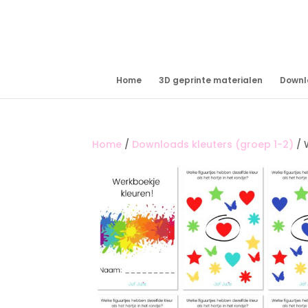
Home
3D geprinte materialen
Downl
Home
/
Downloads kleuters (groep 1-2)
/ 