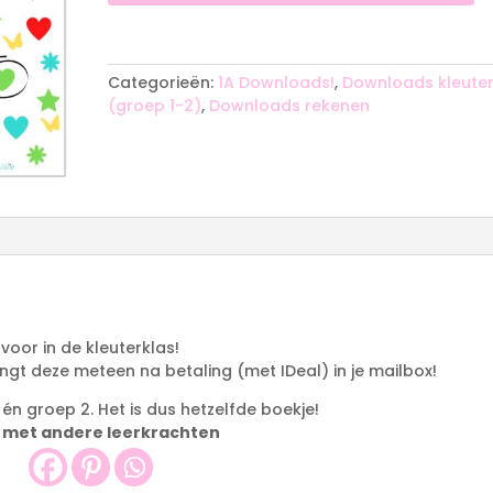
A
l
t
Categorieën:
1A Downloads!
,
Downloads kleute
e
(groep 1-2)
,
Downloads rekenen
r
n
a
t
i
v
e
:
 voor in de kleuterklas!
angt deze meteen na betaling (met IDeal) in je mailbox!
1 én groep 2. Het is dus hetzelfde boekje!
 met andere leerkrachten