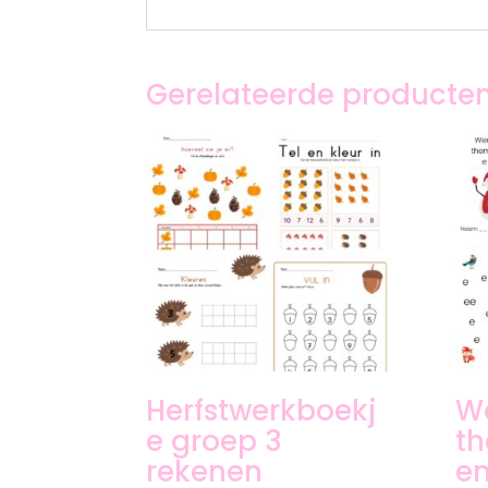
Gerelateerde producte
Herfstwerkboekj
W
e groep 3
th
rekenen
en