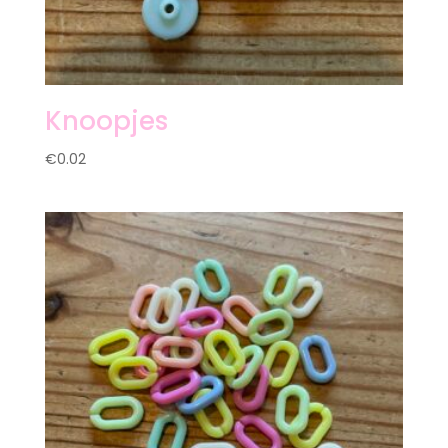
Knoopjes
€
0.02