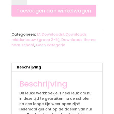
en
taal
Toevoegen aan winkelwagen
weer
naar
A
school!
l
groep
t
Categorieën:
1A Downloads!
,
Downloads
3
e
middenbouw (groep 3-5)
,
Downloads thema
aantal
r
naar school
,
Geen categorie
n
a
t
i
Beschrijving
v
e
Beschrijving
:
Dit leuke werkboekje is heel leuk om nu
in deze tijd te gebruiken nu de scholen
na een lange tijd weer open zijn!!
Helemaal gericht op de doelen van nu!