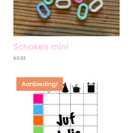
Schakels mini
€
0.02
Aanbieding!