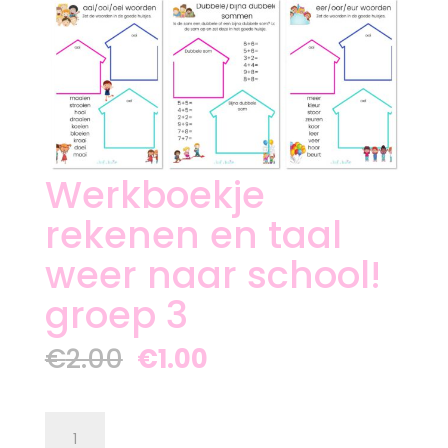
Werkboekje
rekenen en taal
weer naar school!
groep 3
Oorspronkelijke
Huidige
€
2.00
€
1.00
prijs
prijs
was:
is:
€2.00.
€1.00.
Werkboekje
rekenen