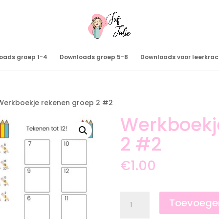
oads groep 1-4
Downloads groep 5-8
Downloads voor leerkra
Werkboekje rekenen groep 2 #2
Werkboekj
2 #2
€
1.00
Werkboekje
Toevoege
rekenen
groep