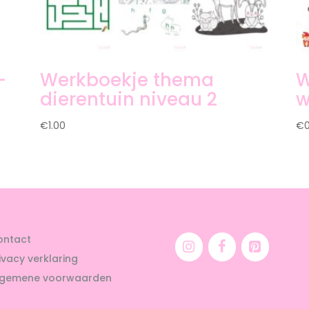
-
Werkboekje thema
W
dierentuin niveau 2
w
€
1.00
€
ontact
ivacy verklaring
lgemene voorwaarden