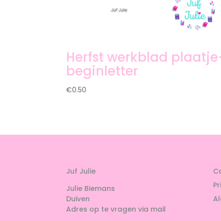
Herfst werkblad plaatje
beginletter
€
0.50
Juf Julie
C
Pr
Julie Biemans
Duiven
A
Adres op te vragen via mail