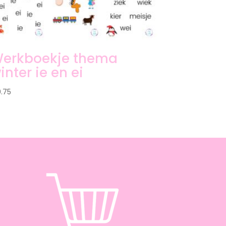
erkboekje thema
inter ie en ei
0.75