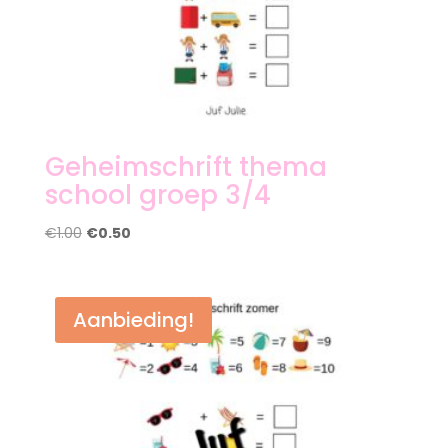
Geheimschrift thema
school groep 3/4
Oorspronkelijke
Huidige
€
1.00
€
0.50
prijs
prijs
was:
is:
€1.00.
€0.50.
Aanbieding!