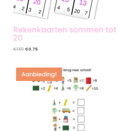
Rekenkaarten sommen tot
20
Oorspronkelijke
Huidige
€
1.50
€
0.75
prijs
prijs
was:
is:
€1.50.
€0.75.
Aanbieding!