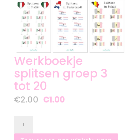
Werkboekje
splitsen groep 3
tot 20
Oorspronkelijke
Huidige
€
2.00
€
1.00
prijs
prijs
was:
is:
€2.00.
€1.00.
Werkboekje
splitsen
groep
3