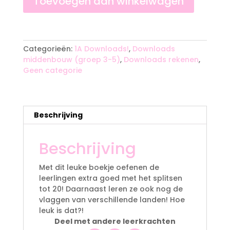
Toevoegen aan winkelwagen
tot
20
A
aantal
l
t
Categorieën:
1A Downloads!
,
Downloads
e
middenbouw (groep 3-5)
,
Downloads rekenen
,
r
Geen categorie
n
a
t
i
Beschrijving
v
e
Beschrijving
:
Met dit leuke boekje oefenen de
leerlingen extra goed met het splitsen
tot 20! Daarnaast leren ze ook nog de
vlaggen van verschillende landen! Hoe
leuk is dat?!
Deel met andere leerkrachten