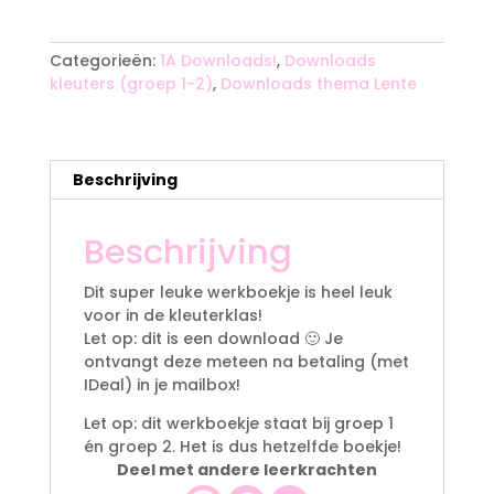
A
l
t
Categorieën:
1A Downloads!
,
Downloads
e
kleuters (groep 1-2)
,
Downloads thema Lente
r
n
a
t
Beschrijving
i
v
Beschrijving
e
:
Dit super leuke werkboekje is heel leuk
voor in de kleuterklas!
Let op: dit is een download 🙂 Je
ontvangt deze meteen na betaling (met
IDeal) in je mailbox!
Let op: dit werkboekje staat bij groep 1
én groep 2. Het is dus hetzelfde boekje!
Deel met andere leerkrachten