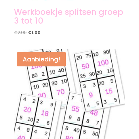
Werkboekje splitsen groep
3 tot 10
Oorspronkelijke
Huidige
€
2.00
€
1.00
prijs
prijs
was:
is:
€2.00.
€1.00.
Aanbieding!