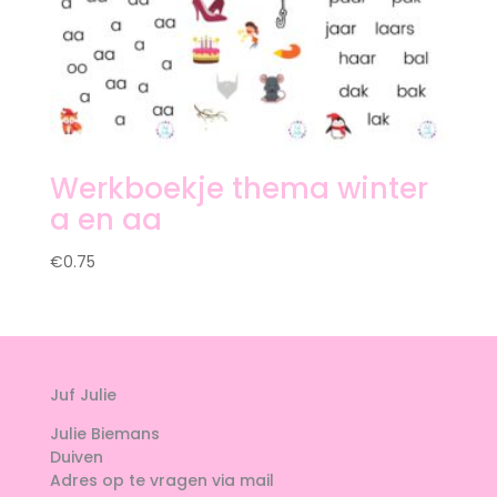
Werkboekje thema winter
a en aa
€
0.75
Juf Julie
Julie Biemans
Duiven
Adres op te vragen via mail