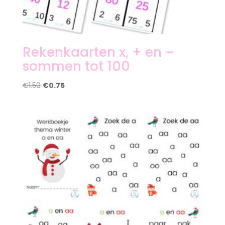
Rekenkaarten x, + en –
sommen tot 100
Oorspronkelijke
Huidige
€
1.50
€
0.75
prijs
prijs
was:
is:
€1.50.
€0.75.