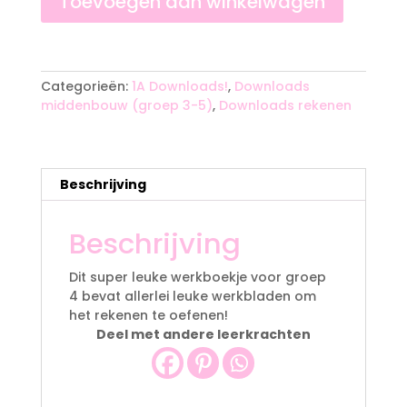
Toevoegen aan winkelwagen
#1
aantal
A
l
t
Categorieën:
1A Downloads!
,
Downloads
e
middenbouw (groep 3-5)
,
Downloads rekenen
r
n
a
t
Beschrijving
i
v
Beschrijving
e
:
Dit super leuke werkboekje voor groep
4 bevat allerlei leuke werkbladen om
het rekenen te oefenen!
Deel met andere leerkrachten