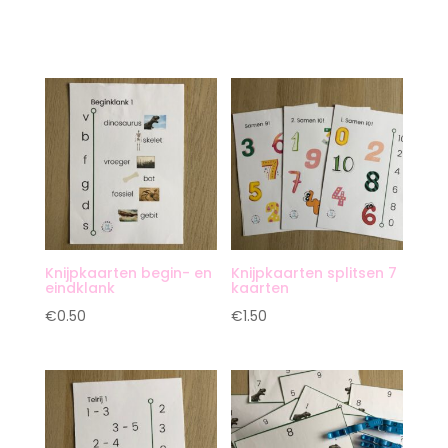
Knijpkaarten begin- en
Knijpkaarten splitsen 7
eindklank
kaarten
€
0.50
€
1.50