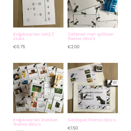
Knijpkaarten telrij 3
Oefenen met splitsen
stuks
thema dino’s
€
0.75
€
2.00
Knijpkaarten klanken
Geldspel thema dino’s
thema dino’s
€
1.50