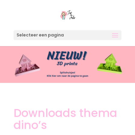
Selecteer een pagina
Downloads thema
dino’s