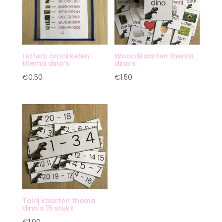
Letters omcirkelen
Woordkaarten thema
thema dino’s
dino’s
€
0.50
€
1.50
Telrij kaarten thema
dino’s 15 stuks