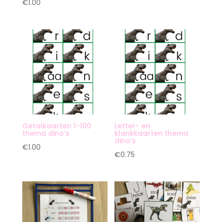
€
1.00
Getalkaarten 1-100
Letter- en
thema dino’s
klankkaarten thema
dino’s
€
1.00
€
0.75